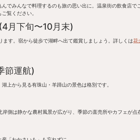
込んでみんなで料理するのも旅の思い出に。温泉街の飲食店で
もご覧ください。
(4月下旬〜10月末)
がります。宿から徒歩で湖畔へ出て鑑賞しましょう。詳しくは
花
季節運航)
。湖上から見る有珠山・羊蹄山の景色は格別です。
。北岸側は静かな農村風景が広がり、季節の直売所やカフェが点
土産「わかさいも」も忘れずに。