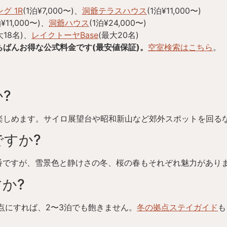
グ 1R
(1泊¥7,000〜)、
洞爺テラスハウス
(1泊¥11,000〜)
泊¥11,000〜)、
洞爺ハウス
(1泊¥24,000〜)
大18名)、
レイクトーヤBase
(最大20名)
ばんお得な公式料金です(最安値保証)。
空室検索はこちら
。
?
歩で楽しめます。サイロ展望台や昭和新山など郊外スポットを回る
ですか?
が定番ですが、雪景色と静けさの冬、桜の春もそれぞれ魅力があり
か?
点にすれば、2〜3泊でも飽きません。
冬の拠点ステイガイド
も