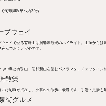
バスで洞爺湖温泉へ約20分
ロープウェイ
プウェイで登る有珠山は洞爺湖観光のハイライト。山頂からは
見込んでおくと安心です。
かぶ中島と有珠山・昭和新山を望むパノラマを、チェックイン
泉街散策
道には彫刻が点在し、夕暮れの散歩に最適です。手湯・足湯も
 温泉街グルメ