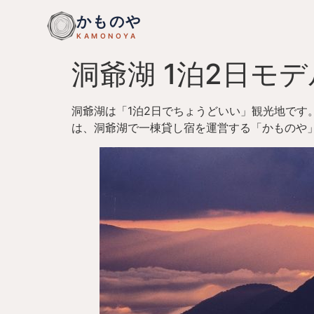
コ
かものや
ン
KAMONOYA
テ
ン
洞爺湖 1泊2日モ
ツ
に
ス
洞爺湖は「1泊2日でちょうどいい」観光地で
キ
は、洞爺湖で一棟貸し宿を運営する「かものや」
ッ
プ