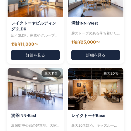
レイクトーヤビルディン
洞爺INN-West
グ 2LDK
薪ストーブのある落ち着いた空間
広々2LDK。家族やグループに快適な空間
1泊 ¥25,000〜
1泊 ¥11,000〜
詳細を見る
詳細を見る
最大11名
最大20名
洞爺INN-East
レイクトーヤBase
温泉街中心部の好立地。大家族やグループに最適
最大20名対応。キッズルームやハンモック完備