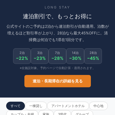
LONG STAY
連泊割引で、もっとお得に
公式サイトのご予約は2泊から連泊割引が自動適用。泊数が
増えるほど割引率が上がり、28泊なら最大45%OFFに。清
掃費は何泊でも1滞在1回分です。
2泊
3泊
7泊
14泊
28泊
−22%
−23%
−28%
−30%
−45%
※全施設対象。予約ページで自動計算・適用されます。
連泊・長期滞在の詳細を見る
すべて
一棟貸し
アパートメントホテル
中心地
カップル・夫婦
家族
3世代
グループ