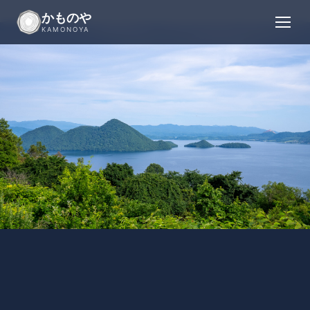
コ
かものや
ン
KAMONOYA
テ
ン
ツ
に
ス
キ
ッ
プ