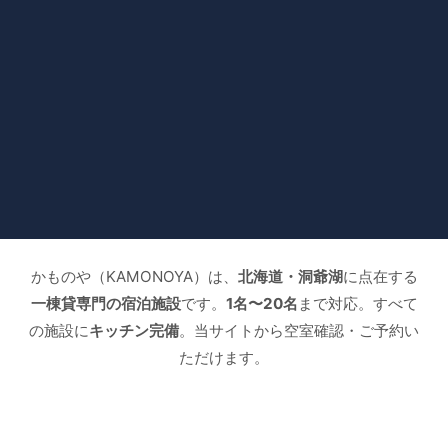
かものや（KAMONOYA）は、
北海道・洞爺湖
に点在する
一棟貸専門の宿泊施設
です。
1名〜20名
まで対応。すべて
の施設に
キッチン完備
。当サイトから空室確認・ご予約い
ただけます。