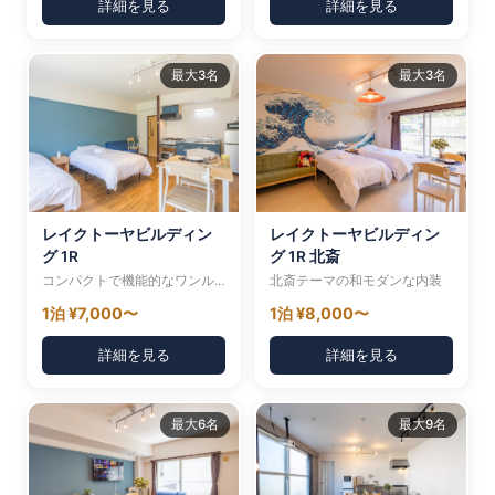
詳細を見る
詳細を見る
最大3名
最大3名
レイクトーヤビルディン
レイクトーヤビルディン
グ 1R
グ 1R 北斎
コンパクトで機能的なワンルーム
北斎テーマの和モダンな内装
1泊 ¥7,000〜
1泊 ¥8,000〜
詳細を見る
詳細を見る
最大6名
最大9名