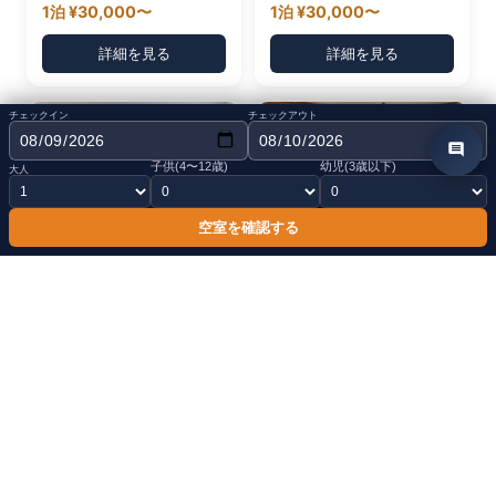
1泊 ¥30,000〜
1泊 ¥30,000〜
詳細を見る
詳細を見る
チェックイン
チェックアウト
最大4名
最大11名
子供(4〜12歳)
幼児(3歳以下)
大人
空室を確認する
洞爺テラスハウス
クラウド９洞爺
洞爺湖まで徒歩3分の好立地な宿泊施設
高台から洞爺湖を一望。満点の星空と静寂
1泊 ¥11,000〜
1泊 ¥27,000〜
詳細を見る
詳細を見る
最大4名