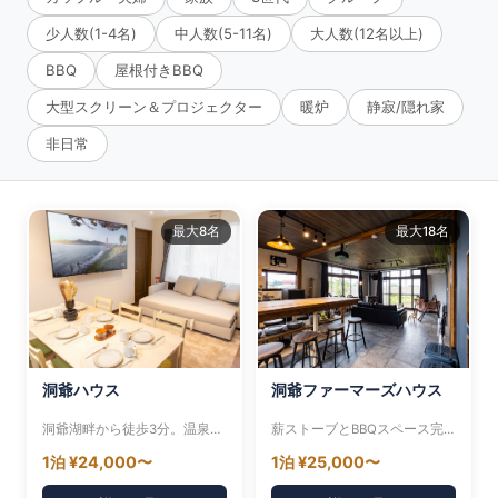
少人数(1-4名)
中人数(5-11名)
大人数(12名以上)
BBQ
屋根付きBBQ
大型スクリーン＆プロジェクター
暖炉
静寂/隠れ家
非日常
最大8名
最大18名
洞爺ハウス
洞爺ファーマーズハウス
洞爺湖畔から徒歩3分。温泉街中心の好立地
薪ストーブとBBQスペース完備の大型宿
1泊 ¥24,000〜
1泊 ¥25,000〜